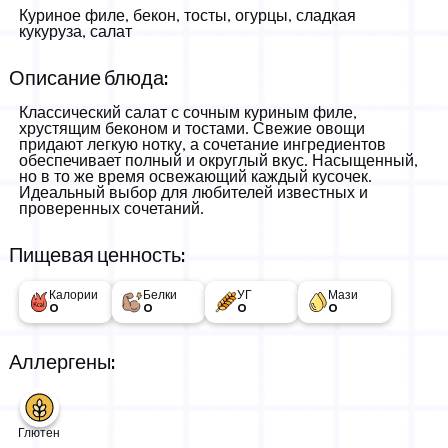
16,50 КМ
-
Куриное филе, бекон, тосты, огурцы, сладкая
кукуруза, салат
Описание блюда:
Классический салат с сочным куриным филе,
хрустящим беконом и тостами. Свежие овощи
придают легкую нотку, а сочетание ингредиентов
обеспечивает полный и округлый вкус. Насыщенный,
но в то же время освежающий каждый кусочек.
Идеальный выбор для любителей известных и
проверенных сочетаний.
Пищевая ценность:
Калории
Белки
УГ
Мази
0
0
0
0
Аллергены:
Глютен