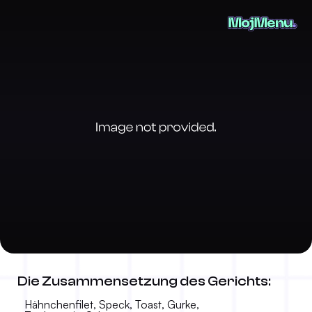
Caesar-Salat
Die Zusammensetzung des Gerichts:
16,50 KM
-
Hähnchenfilet, Speck, Toast, Gurke,