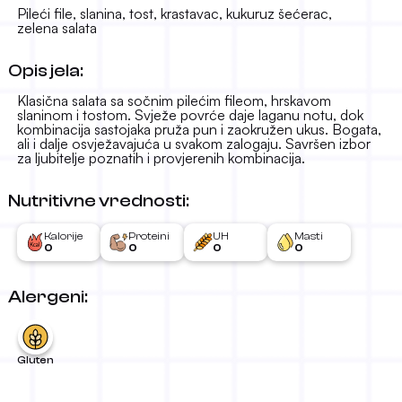
16.50 KM
-
Pileći file, slanina, tost, krastavac, kukuruz šećerac,
zelena salata
Opis jela:
Klasična salata sa sočnim pilećim fileom, hrskavom
slaninom i tostom. Svježe povrće daje laganu notu, dok
kombinacija sastojaka pruža pun i zaokružen ukus. Bogata,
ali i dalje osvježavajuća u svakom zalogaju. Savršen izbor
za ljubitelje poznatih i provjerenih kombinacija.
Nutritivne vrednosti:
Kalorije
Proteini
UH
Masti
0
0
0
0
Alergeni:
Gluten