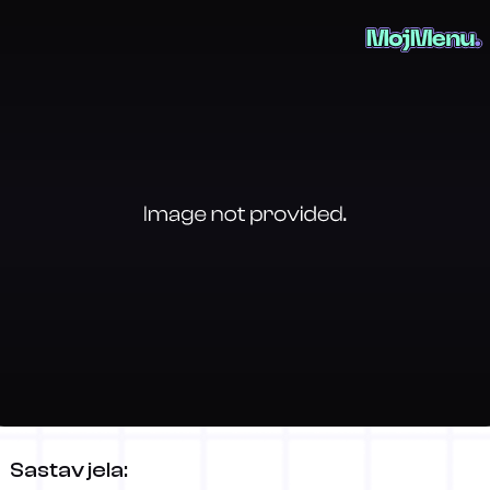
Cezar salata
Sastav jela: