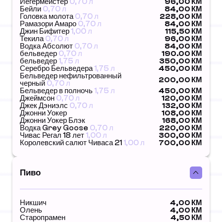
Йегермейстер
0,70 л
96,00 КМ
Бейли
0,70 л
84,00 КМ
Головка молота
0,70 л
228,00 КМ
Рамазори Амаро
0,70 л
84,00 КМ
Джин Бифитер
1,00 л
115,50 КМ
Текила
0,70 л
96,00 КМ
Водка Абсолют
0,70 л
84,00 КМ
бельведер
0,70 л
190.00 КМ
бельведер
1,75 л
350,00 КМ
Серебро Бельведера
1,75 л
450,00 КМ
Бельведер нефильтрованный
200,00 КМ
черный
0,70 л
Бельведер в полночь
1,75 л
450,00 КМ
Джеймсон
0,70 л
120,00 КМ
Джек Дэниэлс
0,70 л
132,00 КМ
Джонни Уокер
108,00 КМ
Джонни Уокер Блэк
168,00 КМ
Водка Grey Goose
0,70 л
220,00 КМ
Чивас Регал 18 лет
1,00 л
300,00 КМ
Королевский салют Чиваса 21
1,00 л
700,00 КМ
Пиво
Никшич
4,00 КМ
Олень
4,00 КМ
Старопрамен
4,50 КМ