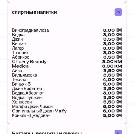
спиртные напитки
Виноградная лоза
3,00 КМ
Водка
3,00 КМ
Джин
3,50 КМ
Виньяк
3,00 КМ
Лагер
3,00 КМ
Травник
3,00 КМ
Абрикос
3,50 КМ
Cherry Brandy
3.00 KM
Medica
3.00 KM
Айва
3,50 КМ
Вильямовка
3,50 КМ
Текила
4,00 КМ
Виньяк 5
5,00 КМ
Джин Бифатер
3,50 КМ
Водка Абсолют
3,00 КМ
Водка Пушкин
3,50 КМ
Хеннесси
5,50 КМ
Малфи Джин Лимон
6,00 КМ
Оригинальный джин Malfy
6,00 КМ
Коньяк «Джедова»
5,00 КМ
Биттеры, вермуты и ликеры