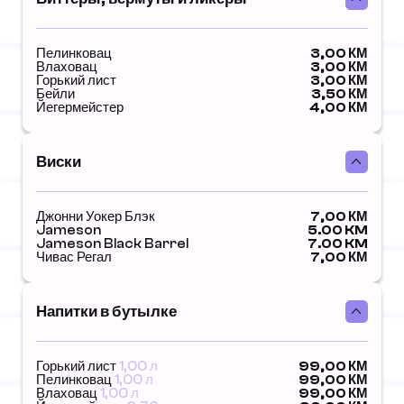
Пелинковац
3,00 КМ
Влаховац
3,00 КМ
Горький лист
3,00 КМ
Бейли
3,50 КМ
Йегермейстер
4,00 КМ
Виски
Джонни Уокер Блэк
7,00 КМ
Jameson
5.00 KM
Jameson Black Barrel
7.00 KM
Чивас Регал
7,00 КМ
Напитки в бутылке
Горький лист
1,00 л
99,00 КМ
Пелинковац
1,00 л
99,00 КМ
Влаховац
1,00 л
99,00 КМ