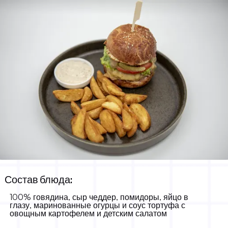
Бургер Боттега
Состав блюда:
16.00 KM
-
100% говядина, сыр чеддер, помидоры, яйцо в
глазу, маринованные огурцы и соус тортуфа с
овощным картофелем и детским салатом