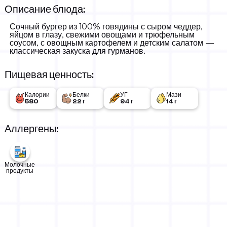
Описание блюда:
Сочный бургер из 100% говядины с сыром чеддер,
яйцом в глазу, свежими овощами и трюфельным
соусом, с овощным картофелем и детским салатом —
классическая закуска для гурманов.
Пищевая ценность:
Калории
Белки
УГ
Мази
580
22 г
94 г
14 г
Аллергены:
Молочные
продукты