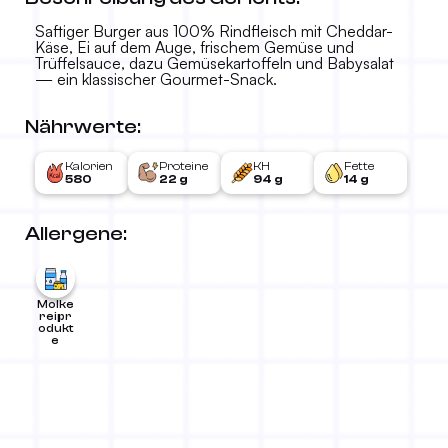
Saftiger Burger aus 100% Rindfleisch mit Cheddar-
Käse, Ei auf dem Auge, frischem Gemüse und
Trüffelsauce, dazu Gemüsekartoffeln und Babysalat
— ein klassischer Gourmet-Snack.
Nährwerte:
Kalorien
Proteine
KH
Fette
580
22 g
94 g
14 g
Allergene:
Molke
reipr
odukt
e