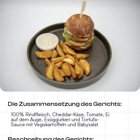
Burger Bottega
Die Zusammensetzung des Gerichts:
16.00 KM
-
100% Rindfleisch, Cheddar-Käse, Tomate, Ei
auf dem Auge, Essiggurken und Tortufa-
Sauce mit Vegiskartoffeln und Babysalat
Beschreibung des Gerichts: