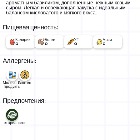
ароматным базиликом, дополненные нежным козьим
сыром. Лёгкая и освежающая закуска с идеальным
балансом кисловатого и мягкого вкуса.
Пищевая ценность:
Калории
Белки
УГ
Мази
0
0
0
0
Аллергены:
Молочные
Глютен
продукты
Предпочтения:
егетарианское