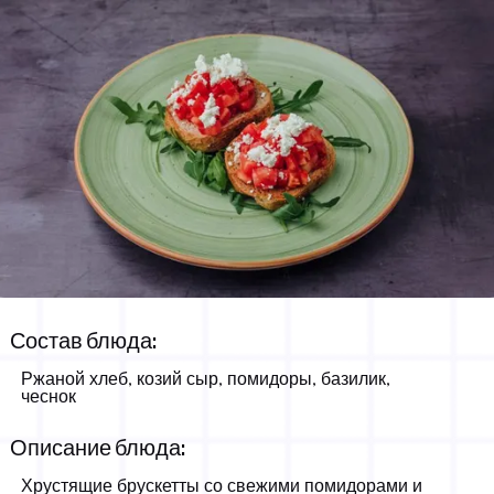
Брускетты с козьим сыром
Состав блюда:
690 РСД
-
Ржаной хлеб, козий сыр, помидоры, базилик,
чеснок
Описание блюда:
Хрустящие брускетты со свежими помидорами и