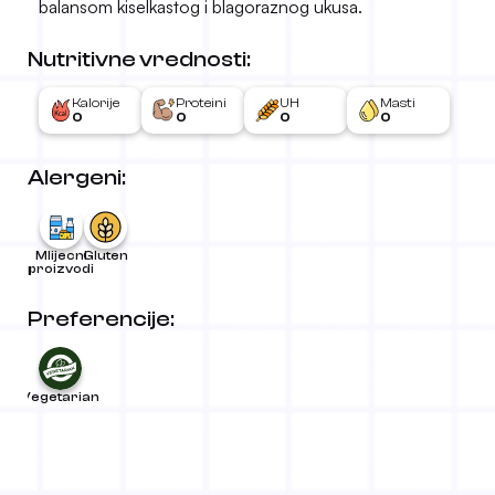
balansom kiselkastog i blagoraznog ukusa.
Nutritivne vrednosti:
Kalorije
Proteini
UH
Masti
0
0
0
0
Alergeni:
Mlijecni
Gluten
proizvodi
Preferencije:
Vegetarian