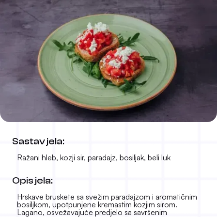
Bruskete sa kozjim sirom
Sastav jela:
690 RSD
-
Ražani hleb, kozji sir, paradajz, bosiljak, beli luk
Opis jela:
Hrskave bruskete sa svežim paradajzom i aromatičnim
bosiljkom, upotpunjene kremastim kozjim sirom.
Lagano, osvežavajuće predjelo sa savršenim