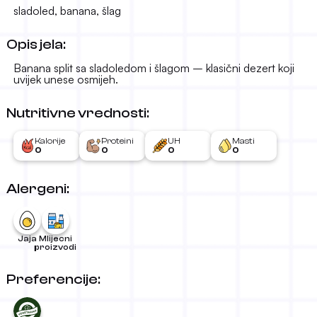
5.50 €
-
sladoled, banana, šlag
Opis jela:
Banana split sa sladoledom i šlagom – klasični dezert koji
uvijek unese osmijeh.
Nutritivne vrednosti:
Kalorije
Proteini
UH
Masti
0
0
0
0
Alergeni:
Jaja
Mlijecni
proizvodi
Preferencije: