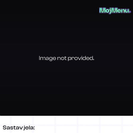
Banana split
Sastav jela: