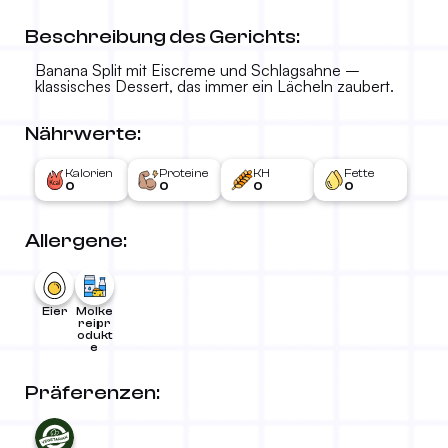
Beschreibung des Gerichts:
Banana Split mit Eiscreme und Schlagsahne –
klassisches Dessert, das immer ein Lächeln zaubert.
Nährwerte:
Kalorien
Proteine
KH
Fette
0
0
0
0
Allergene:
Eier
Molke
reipr
odukt
e
Präferenzen: