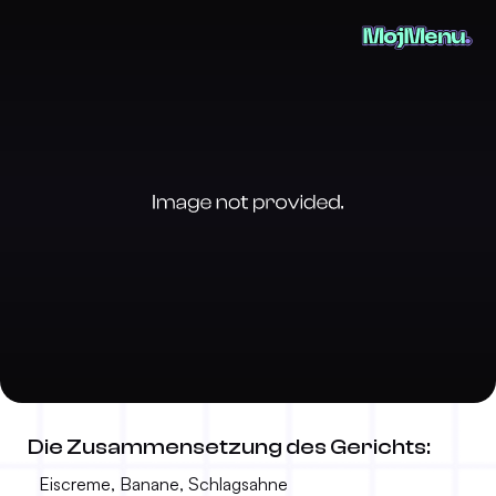
Banana Split
Die Zusammensetzung des Gerichts:
5.50 €
-
Eiscreme, Banane, Schlagsahne