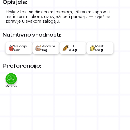
Opis jela:
Hrskav tost sa dimljenim lososom, fritiranim kaprom i
mariniranim lukom, uz svježi čeri paradajz – svježina i
zdravlje u svakom zalogaju.
Nutritivne vrednosti:
Kalorije
Proteini
UH
Masti
351
15g
30g
23g
Preferencije:
Posno