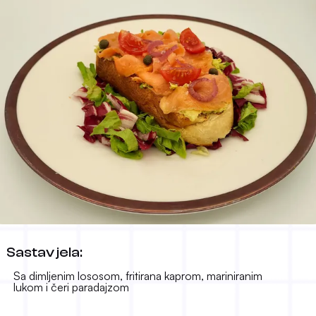
Avokado tost
Sastav jela:
17.00 KM
-
Sa dimljenim lososom, fritirana kaprom, mariniranim
lukom i čeri paradajzom