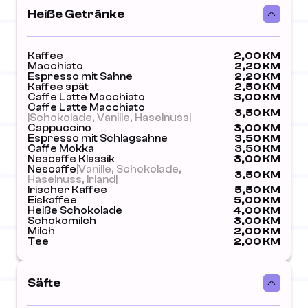
Heiße Getränke
Kaffee
2,00 KM
Macchiato
2,20 KM
Espresso mit Sahne
2,20 KM
Kaffee spät
2,50 KM
Caffe Latte Macchiato
3,00 KM
Caffe Latte Macchiato
3,50 KM
|Schokolade, Vanille, Haselnuss|
Cappuccino
3,00 KM
Espresso mit Schlagsahne
3,50 KM
Caffe Mokka
3,50 KM
Nescaffe Klassik
3,00 KM
Nescaffe
|Vanille, Schokolade,
3,50 KM
Haselnuss, Irland|
Irischer Kaffee
5,50 KM
Eiskaffee
5,00 KM
Heiße Schokolade
4,00 KM
Schokomilch
3,00 KM
Milch
2,00 KM
Tee
2,00 KM
Säfte