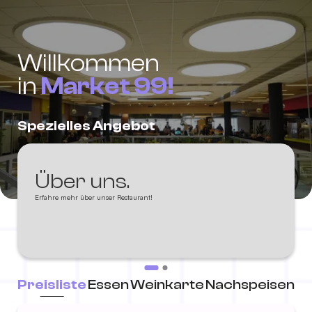
Willkommen
in
Market 99!
Spezielles Angebot
Über uns.
Erfahre mehr über unser Restaurant!
Preisliste
Essen
Weinkarte
Nachspeisen