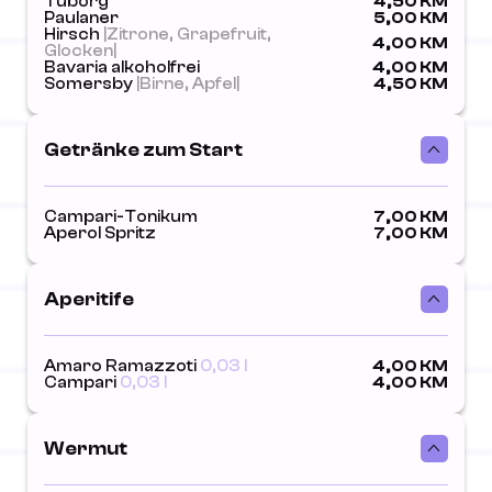
Tüborg
4,50 KM
Paulaner
5,00 KM
Hirsch
|Zitrone, Grapefruit,
4,00 KM
Glocken|
Bavaria alkoholfrei
4,00 KM
Somersby
|Birne, Apfel|
4,50 KM
Getränke zum Start
Campari-Tonikum
7,00 KM
Aperol Spritz
7,00 KM
Aperitife
Amaro Ramazzoti
0,03 l
4,00 KM
Campari
0,03 l
4,00 KM
Wermut