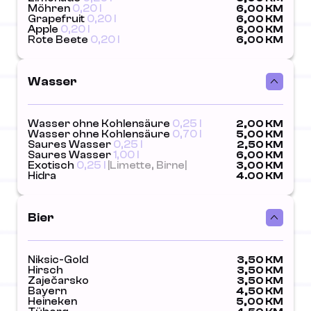
Möhren
0,20 l
6,00 KM
Grapefruit
0,20 l
6,00 KM
Apple
0,20 l
6,00 KM
Rote Beete
0,20 l
6,00 KM
Wasser
Wasser ohne Kohlensäure
0,25 l
2,00 KM
Wasser ohne Kohlensäure
0,70 l
5,00 KM
Saures Wasser
0,25 l
2,50 KM
Saures Wasser
1,00 l
6,00 KM
Exotisch
0,25 l
|Limette, Birne|
3,00 KM
Hidra
4.00 KM
Bier
Niksic-Gold
3,50 KM
Hirsch
3,50 KM
Zaječarsko
3,50 KM
Bayern
4,50 KM
Heineken
5,00 KM