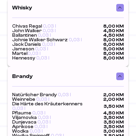
Whisky
Chivas Regal
0,03 l
8,00 KM
John Walker
0,03 l
4,50 KM
Ballantinen
0,03 l
4,50 KM
Johnie Walker Schwarz
0,03 l
8,00 KM
Jack Daniels
0,03 l
6,00 KM
Jameson
0,03 l
5,00 KM
Martel
0,03 l
8,00 KM
Hennessy
0,03 l
8,00 KM
Brandy
Natürlicher Brandy
0,03 l
2,00 KM
Weinrebe
0,03 l
2,00 KM
Die Härte des Kräuterkenners
3,50 KM
0,03 l
Pflaume
0,03 l
4,50 KM
Viljamovka
0,03 l
3,50 KM
Dunjevaca
0,03 l
3,50 KM
Aprikose
0,03 l
3,50 KM
Wodka
0,03 l
3,00 KM
Wodka Smirnoff
0,03 l
3,50 KM