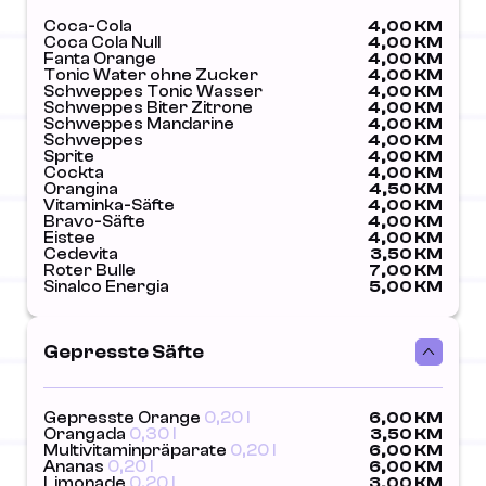
Coca-Cola
4,00 KM
Coca Cola Null
4,00 KM
Fanta Orange
4,00 KM
Tonic Water ohne Zucker
4,00 KM
Schweppes Tonic Wasser
4,00 KM
Schweppes Biter Zitrone
4,00 KM
Schweppes Mandarine
4,00 KM
Schweppes
4,00 KM
Sprite
4,00 KM
Cockta
4,00 KM
Orangina
4,50 KM
Vitaminka-Säfte
4,00 KM
Bravo-Säfte
4,00 KM
Eistee
4,00 KM
Cedevita
3,50 KM
Roter Bulle
7,00 KM
Sinalco Energia
5,00 KM
Gepresste Säfte
Gepresste Orange
0,20 l
6,00 KM
Orangada
0,30 l
3,50 KM
Multivitaminpräparate
0,20 l
6,00 KM
Ananas
0,20 l
6,00 KM
Limonade
0,20 l
3,00 KM