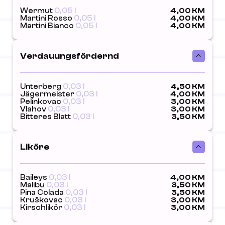
Wermut
0,05 l
4,00 KM
Martini Rosso
0,05 l
4,00 KM
Martini Bianco
0,05 l
4,00 KM
Verdauungsfördernd
Unterberg
0,03 l
4,50 KM
Jägermeister
0,03 l
4,00 KM
Pelinkovac
0,03 l
3,00 KM
Vlahov
0,03 l
3,00 KM
Bitteres Blatt
0,03 l
3,50 KM
Liköre
Baileys
0,03 l
4,00 KM
Malibu
0,03 l
3,50 KM
Pina Colada
0,03 l
3,50 KM
Kruškovac
0,03 l
3,00 KM
Kirschlikör
0,03 l
3,00 KM