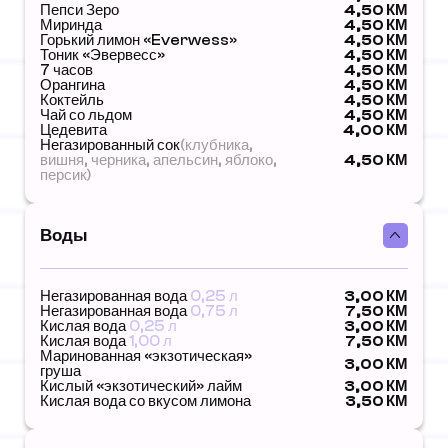
Пепси Зеро
4,50 КМ
Миринда
4,50 КМ
Горький лимон «Everwess»
4,50 КМ
Тоник «Эвервесс»
4,50 КМ
7 часов
4,50 КМ
Орангина
4,50 КМ
Коктейль
4,50 КМ
Чай со льдом
4,50 КМ
Цедевита
4,00 КМ
Негазированный сок
(клубника,
вишня, черника, апельсин, яблоко,
4,50 КМ
персик)
Воды
Негазированная вода
0,25 л
3,00 КМ
Негазированная вода
0,75 л
7,50 КМ
Кислая вода
0,25 л
3,00 КМ
Кислая вода
1,00 л
7,50 КМ
Маринованная «экзотическая»
3,00 КМ
груша
Кислый «экзотический» лайм
3,00 КМ
Кислая вода со вкусом лимона
3,50 КМ