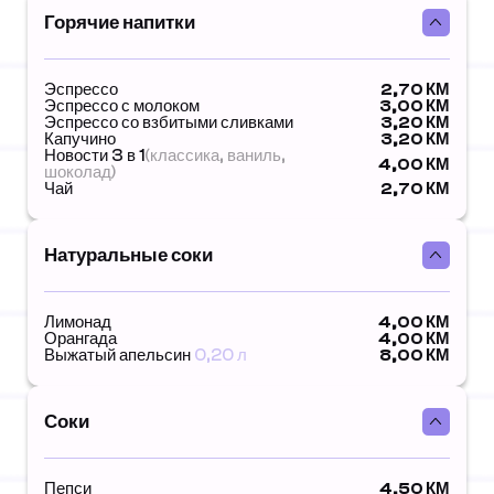
Горячие напитки
Эспрессо
2,70 КМ
Эспрессо с молоком
3,00 КМ
Эспрессо со взбитыми сливками
3,20 КМ
Капучино
3,20 КМ
Новости 3 в 1
(классика, ваниль,
4,00 КМ
шоколад)
Чай
2,70 КМ
Натуральные соки
Лимонад
4,00 КМ
Орангада
4,00 КМ
Выжатый апельсин
0,20 л
8,00 КМ
Соки
Пепси
4,50 КМ