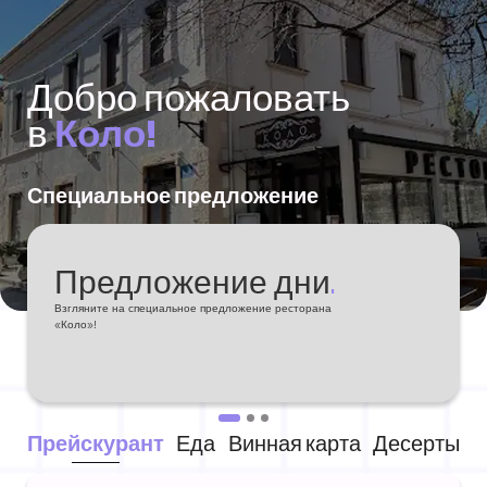
Добро пожаловать
в
Коло!
Специальное предложение
Предложение
дни
.
Взгляните на специальное предложение ресторана
«Коло»!
Прейскурант
Еда
Винная карта
Десерты