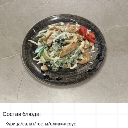
Салат Цезарь
Состав блюда:
15,00 КМ
200g
Курица/салат/тосты/оливки/соус