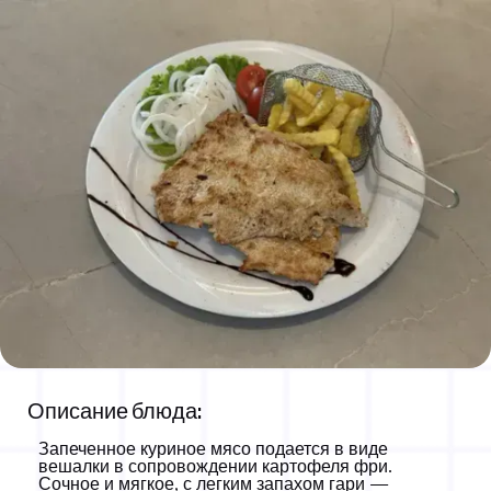
Белая вешалка
Описание блюда:
16,00 КМ
300g
Запеченное куриное мясо подается в виде
вешалки в сопровождении картофеля фри.
Сочное и мягкое, с легким запахом гари —