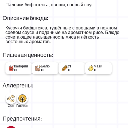
Палочки бифштекса, овощи, соевый соус
Описание блюда:
Кусочки бифштекса, тушённые с овощами в нежном
соевом соусе и поданные на ароматном рисе. Блюдо,
сочетающее насыщенность мяса и лёгкость
восточных ароматов.
Пищевая ценность:
Бифштекс с овощами на рисе
Калории
Белки
УГ
Мази
3,290 РСД
-
0
0
0
0
Аллергены:
Соя
Глютен
Предпочтения: