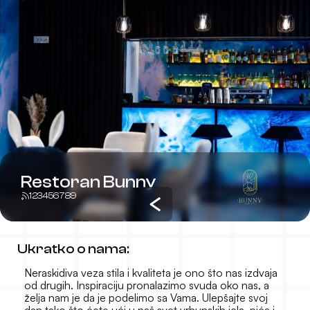
Restoran Bunny
123456789
Ukratko o nama:
Neraskidiva veza stila i kvaliteta je ono što nas izdvaja
od drugih. Inspiraciju pronalazimo svuda oko nas, a
želja nam je da je podelimo sa Vama. Ulepšajte svoj