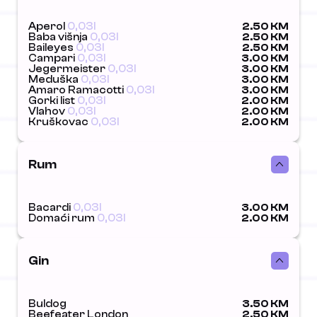
Aperol
0,03l
2.50 KM
Baba višnja
0,03l
2.50 KM
Baileyes
0,03l
2.50 KM
Campari
0,03l
3.00 KM
Jegermeister
0,03l
3.00 KM
Meduška
0,03l
3.00 KM
Amaro Ramacotti
0,03l
3.00 KM
Gorki list
0,03l
2.00 KM
Vlahov
0,03l
2.00 KM
Kruškovac
0,03l
2.00 KM
Rum
Bacardi
0,03l
3.00 KM
Domaći rum
0,03l
2.00 KM
Gin
Buldog
3.50 KM
Beefeater London
2.50 KM