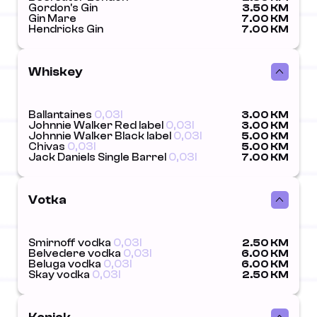
Gordon's Gin
3.50 KM
Gin Mare
7.00 KM
Hendricks Gin
7.00 KM
Whiskey
Ballantaines
0,03l
3.00 KM
Johnnie Walker Red label
0,03l
3.00 KM
Johnnie Walker Black label
0,03l
5.00 KM
Chivas
0,03l
5.00 KM
Jack Daniels Single Barrel
0,03l
7.00 KM
Votka
Smirnoff vodka
0,03l
2.50 KM
Belvedere vodka
0,03l
6.00 KM
Beluga vodka
0,03l
6.00 KM
Skay vodka
0,03l
2.50 KM