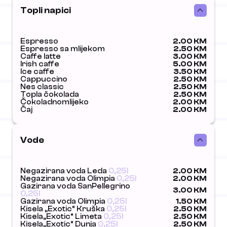
Topli napici
Espresso
2.00 KM
Espresso sa mlijekom
2.50 KM
Caffe latte
3.00 KM
Irish caffe
5.00 KM
Ice caffe
3.50 KM
Cappuccino
2.50 KM
Nes classic
2.50 KM
Topla čokolada
2.50 KM
Čokoladnomlijeko
2.00 KM
Čaj
2.00 KM
Vode
Negazirana voda Leda
0,25l
2.00 KM
Negazirana voda Olimpia
0,25l
2.00 KM
Gazirana voda SanPellegrino
3.00 KM
0,25l
Gazirana voda Olimpia
0,25l
1.50 KM
Kisela „Exotic“ Kruška
0,25l
2.50 KM
Kisela„Exotic“ Limeta
0,25l
2.50 KM
Kisela„Exotic“ Dunja
0,25l
2.50 KM