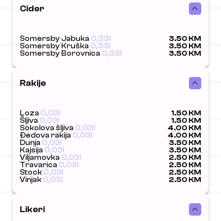
Cider
Somersby Jabuka
0,33l
3.50 KM
Somersby Kruška
0,33l
3.50 KM
Somersby Borovnica
0,33l
3.50 KM
Rakije
Loza
0,03l
1.50 KM
Šljiva
0,03l
1.50 KM
Sokolova šljiva
0,03l
4.00 KM
Đedova rakija
0,03l
4.00 KM
Dunja
0,03l
3.50 KM
Kajsija
0,03l
3.50 KM
Viljamovka
0,03l
2.50 KM
Travarica
0,03l
2.50 KM
Stock
0,03l
2.50 KM
Vinjak
0,03l
2.50 KM
Likeri