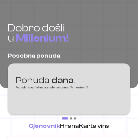
Dobro došli
u
Millenium!
Posebna ponuda
Ponuda
dana
.
Pogledaj specijalnu ponudu restorana “Millenium”!
Cjenovnik
Hrana
Karta vina