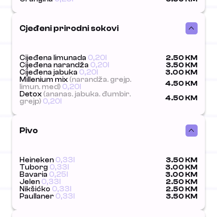
Cjeđeni prirodni sokovi
Cijeđena limunada
0,20l
2.50 KM
Cijeđena narandža
0,20l
3.50 KM
Cijeđena jabuka
0,20l
3.00 KM
Millenium mix
(narandža. grejp.
4.50 KM
limun. med)
0,20l
Detox
(ananas. jabuka. đumbir.
4.50 KM
grejp)
0,20l
Pivo
Heineken
0,33l
3.50 KM
Tuborg
0,33l
3.00 KM
Bavaria
0,25l
3.00 KM
Jelen
0,33l
2.50 KM
Nikšićko
0,33l
2.50 KM
Paullaner
0,33l
3.50 KM