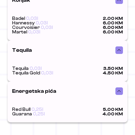
Konjak
Badel
0,03l
2.00 KM
Hannessy
0,03l
6.00 KM
Courvoisier
0,03l
6.00 KM
Martel
0,03l
6.00 KM
Tequila
Tequila
0,03l
3.50 KM
Tequila Gold
0,03l
4.50 KM
Energetska pića
Red Bull
0,25l
5.00 KM
Guarana
0,25l
4.00 KM