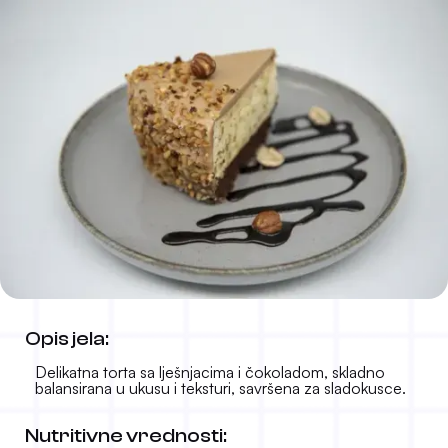
Noisette torta
Opis jela:
7.00 KM
-
Delikatna torta sa lješnjacima i čokoladom, skladno
balansirana u ukusu i teksturi, savršena za sladokusce.
Nutritivne vrednosti: