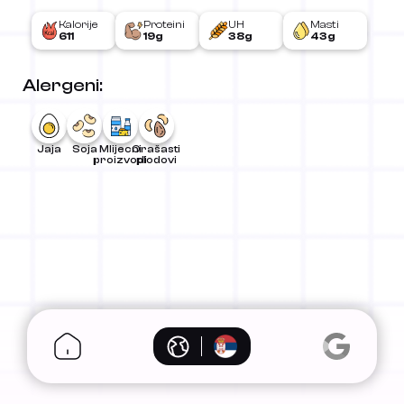
Kalorije
Proteini
UH
Masti
611
19g
38g
43g
Alergeni:
Jaja
Soja
Mlijecni
Orašasti
proizvodi
plodovi