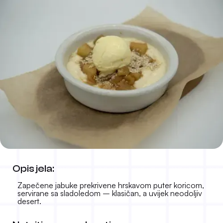
Krambl sa jabukama
Opis jela:
7.50 KM
-
Zapečene jabuke prekrivene hrskavom puter koricom,
servirane sa sladoledom – klasičan, a uvijek neodoljiv
desert.