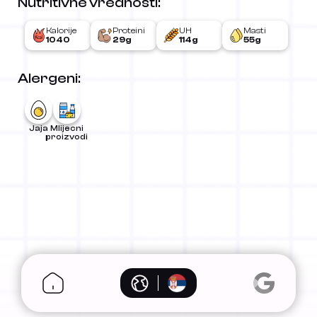
Nutritivne vrednosti:
Kalorije
Proteini
UH
Masti
1040
29g
114g
55g
Alergeni:
Jaja
Mlijecni
proizvodi