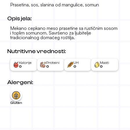
Prasetina, sos, slanina od mangulice, somun
Opis jela:
Mekano cepkano meso prasetine sa rustičnim sosom
i toplim somunom. Savršeno za ljubitelje
tradicionalnog domaćeg roštilja.
Nutritivne vrednosti:
Cepkano prase sa salatom
1.690 RSD
-
Kalorije
Proteini
UH
Masti
0
0
0
0
Alergeni:
Gluten