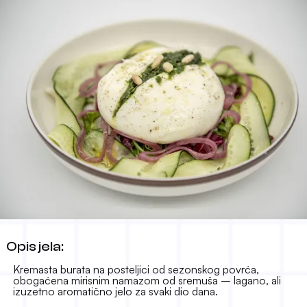
Burata na salati uz namaz od
Opis jela:
sremuša
Kremasta burata na posteljici od sezonskog povrća,
19.50 KM
-
obogaćena mirisnim namazom od sremuša – lagano, ali
izuzetno aromatično jelo za svaki dio dana.