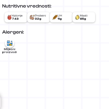
Nutritivne vrednosti:
Kalorije
Proteini
UH
Masti
743
32g
11g
65g
Alergeni:
Mlijecni
proizvodi