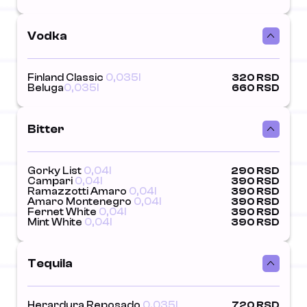
Vodka
Finland Classic
0,035l
320 RSD
Beluga
0,035l
660 RSD
Bitter
Gorky List
0,04l
290 RSD
Campari
0,04l
390 RSD
Ramazzotti Amaro
0,04l
390 RSD
Amaro Montenegro
0,04l
390 RSD
Fernet White
0,04l
390 RSD
Mint White
0,04l
390 RSD
Tequila
Herardura Reposado
0,035l
720 RSD