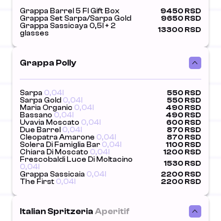
Grappa Barrel 5 Fl Gift Box
9450 RSD
Grappa Set Sarpa/Sarpa Gold
9650 RSD
Grappa Sassicaya 0,5l + 2
13300 RSD
glasses
Grappa Polly
Sarpa
0,04l
550 RSD
Sarpa Gold
0,04l
550 RSD
Maria Organic
0,04l
490 RSD
Bassano
0,04l
490 RSD
Uvavia Moscato
0,04l
600 RSD
Due Barrel
0,04l
870 RSD
Cleopatra Amarone
0,04l
870 RSD
Solera Di Famiglia Bar
0,04l
1100 RSD
Chiara Di Moscato
0,04l
1200 RSD
Frescobaldi Luce Di Moltacino
1530 RSD
0,04l
Grappa Sassicaia
0,04l
2200 RSD
The First
0,04l
2200 RSD
Italian Spritzeria
Aperitif