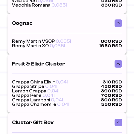
Wild perch
0,035l
430 RSD
Vecchia Romana
0,035l
330 RSD
Cognac
Remy Martin VSOP
0,035l
800 RSD
Remy Martin XO
0,035l
1950 RSD
Fruit & Elixir Cluster
Grappa China Elixir
0,04l
310 RSD
Grappa Stripe
0,04l
430 RSD
Lemon Grappa
0,04l
390 RSD
Grappa Pere
0,04l
700 RSD
Grappa Lamponi
0,04l
800 RSD
Grappa Chamomile
0,04l
550 RSD
Cluster Gift Box