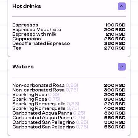
Hot drinks
Espressos
190 RSD
Espresso Macchiato
200 RSD
Espresso with milk
210 RSD
Cappuccino
250 RSD
Decaffeinated Espresso
280 RSD
Tea
270 RSD
Waters
Non-carbonated Rosa
0,33l
200 RSD
Non-carbonated Rosa
0,75l
390 RSD
Sparkling Rosa
0,33l
200 RSD
Sparkling Rosa
0,75l
390 RSD
Sparkling Romerquelle
0,33l
220 RSD
Sparkling Romerquelle
0,75l
400 RSD
Carbonated Acqua Panna
0,25l
330 RSD
Carbonated Acqua Panna
0,75l
550 RSD
Carbonated San Pellegrino
0,25l
330 RSD
Carbonated San Pellegrino
0,75l
550 RSD