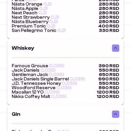
Nästa Orange
0,2l
280 RSD
Nästa Apple
0,2l
280 RSD
Next Peach
0,2l
280 RSD
Next Strawberry
0,2l
280 RSD
Nästa Blueberry
0,2l
280 RSD
Premium Tonic
0,2l
400 RSD
San Pellegrino Tonic
0,2l
330 RSD
Whiskey
Famous Grouse
0,035l
390 RSD
Jack Daniels
0,035l
550 RSD
Gentleman Jack
0,035l
650 RSD
Jack Daniels Single Barrel
0,035l
990 RSD
J.D. Tennessee Honey
0,035l
550 RSD
Woodford Reserve
0,035l
890 RSD
Macallan 12 YO
0,035l
1200 RSD
Nikka Coffey Malt
0,035l
1200 RSD
Gin