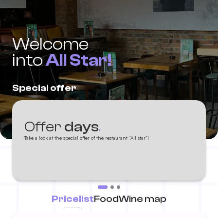
Welcome
into
All Star!
Special offer
Offer
days
.
Take a look at the special offer of the restaurant “All star”!
Pricelist
Food
Wine map