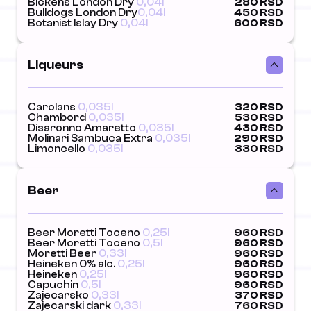
Bickens London Dry
0,04l
280 RSD
Bulldogs London Dry
0,04l
450 RSD
Botanist Islay Dry
0,04l
600 RSD
Liqueurs
Carolans
0,035l
320 RSD
Chambord
0,035l
530 RSD
Disaronno Amaretto
0,035l
430 RSD
Molinari Sambuca Extra
0,035l
290 RSD
Limoncello
0,035l
330 RSD
Beer
Beer Moretti Toceno
0,25l
960 RSD
Beer Moretti Toceno
0,5l
960 RSD
Moretti Beer
0,33l
960 RSD
Heineken 0% alc.
0,25l
960 RSD
Heineken
0,25l
960 RSD
Capuchin
0,5l
960 RSD
Zajecarsko
0,33l
370 RSD
Zajecarski dark
0,33l
760 RSD