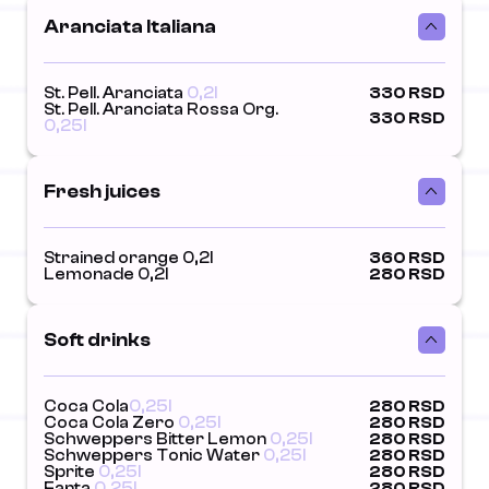
Aranciata Italiana
St. Pell. Aranciata
0,2l
330 RSD
St. Pell. Aranciata Rossa Org.
330 RSD
0,25l
Fresh juices
Strained orange 0,2l
360 RSD
Lemonade 0,2l
280 RSD
Soft drinks
Coca Cola
0,25l
280 RSD
Coca Cola Zero
0,25l
280 RSD
Schweppers Bitter Lemon
0,25l
280 RSD
Schweppers Tonic Water
0,25l
280 RSD
Sprite
0,25l
280 RSD
Fanta
0,25l
280 RSD