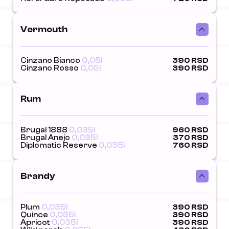
Vermouth
Cinzano Bianco
0,05l
390 RSD
Cinzano Rosso
0,05l
390 RSD
Rum
Brugal 1888
0,035l
960 RSD
Brugal Anejo
0,035l
370 RSD
Diplomatic Reserve
0,035l
760 RSD
Brandy
Plum
0,035l
390 RSD
Quince
0,035l
390 RSD
Apricot
0,035l
390 RSD