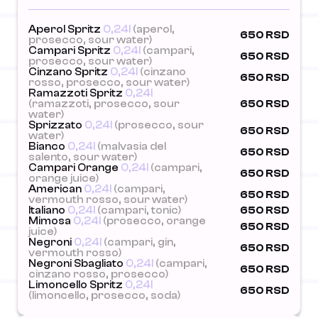
Aperol Spritz
0,24l
(aperol,
650 RSD
prosecco, sour water)
Campari Spritz
0,24l
(campari,
650 RSD
prosecco, sour water)
Cinzano Spritz
0,24l
(cinzano
650 RSD
rosso, prosecco, sour water)
Ramazzoti Spritz
0,24l
(ramazzoti, prosecco, sour
650 RSD
water)
Sprizzato
0,24l
(prosecco, sour
650 RSD
water)
Bianco
0,24l
(malvasia del
650 RSD
salento, sour water)
Campari Orange
0,24l
(campari,
650 RSD
orange juice)
American
0,24l
(campari,
650 RSD
vermouth rosso, sour water)
Italiano
0,24l
(campari, tonic)
650 RSD
Mimosa
0,24l
(prosecco, orange
650 RSD
juice)
Negroni
0,24l
(campari, gin,
650 RSD
vermouth rosso)
Negroni Sbagliato
0,24l
(campari,
650 RSD
cinzano rosso, prosecco)
Limoncello Spritz
0,24l
650 RSD
(limoncello, prosecco, soda)