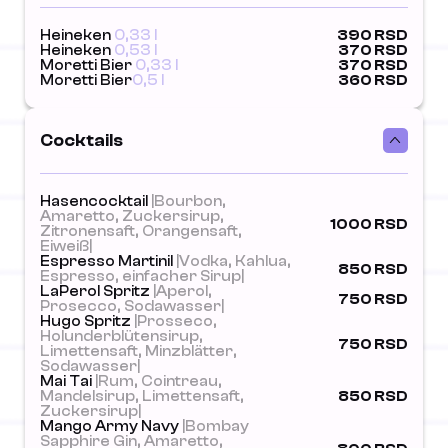
Heineken
0,33 l
390 RSD
Heineken
0,53 l
370 RSD
Moretti Bier
0,33 l
370 RSD
Moretti Bier
0,5 l
360 RSD
Cocktails
Hasencocktail
|Bourbon,
Amaretto, Zuckersirup,
1000 RSD
Zitronensaft, Orangensaft,
Eiweiß|
Espresso Martinil
|Vodka, Kahlua,
850 RSD
Espresso, einfacher Sirup|
LaPerol Spritz
|Aperol,
750 RSD
Prosecco, Sodawasser|
Hugo Spritz
|Prosseco,
Holunderblütensirup,
750 RSD
Limettensaft, Minzblätter,
Sodawasser|
Mai Tai
|Rum, Cointreau,
Mandelsirup, Limettensaft,
850 RSD
Zuckersirup|
Mango Army Navy
|Bombay
Sapphire Gin, Amaretto,