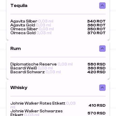
Tequila
Agavita Silber
0,03 ml
340 ROT
Agavita Gold
0,03 ml
360 ROT
Olmeca Silber
0,03 ml
350 ROT
Olmeca Gold
0,03 ml
370 ROT
Rum
Diplomatische Reserve
0,03 ml
580 RSD
Bacardi Weiß
0,03 ml
360 RSD
Bacardi Schwarz
0,03 ml
420 RSD
Whisky
Johnie Walker Rotes Etikett
0,03
410 RSD
ml
Johnie Walker Schwarzes
570 RSD
Etikett
0,03 ml