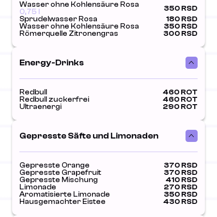
Wasser ohne Kohlensäure Rosa
350 RSD
0,75 l
Sprudelwasser Rosa
180 RSD
Wasser ohne Kohlensäure Rosa
350 RSD
Römerquelle Zitronengras
300 RSD
Energy-Drinks
Redbull
460 ROT
Redbull zuckerfrei
460 ROT
Ultraenergi
290 ROT
Gepresste Säfte und Limonaden
Gepresste Orange
370 RSD
Gepresste Grapefruit
370 RSD
Gepresste Mischung
410 RSD
Limonade
270 RSD
Aromatisierte Limonade
350 RSD
Hausgemachter Eistee
430 RSD