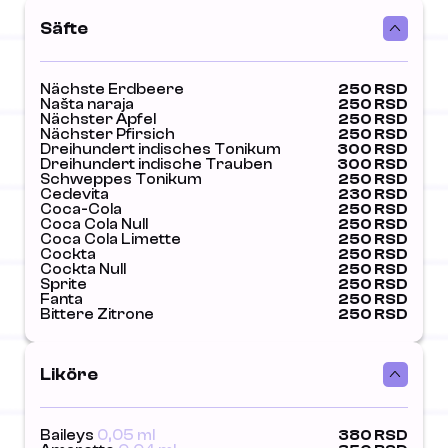
Säfte
Nächste Erdbeere
250 RSD
Našta naraja
250 RSD
Nächster Apfel
250 RSD
Nächster Pfirsich
250 RSD
Dreihundert indisches Tonikum
300 RSD
Dreihundert indische Trauben
300 RSD
Schweppes Tonikum
250 RSD
Cedevita
230 RSD
Coca-Cola
250 RSD
Coca Cola Null
250 RSD
Coca Cola Limette
250 RSD
Cockta
250 RSD
Cockta Null
250 RSD
Sprite
250 RSD
Fanta
250 RSD
Bittere Zitrone
250 RSD
Liköre
Baileys
0,05 ml
380 RSD