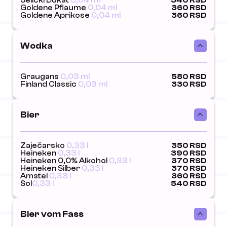
Jelički Dukat
0,04 ml
540 RSD
Goldene Pflaume
0,04 ml
360 RSD
Goldene Aprikose
0,04 ml
360 RSD
Wodka
Graugans
0,03 ml
580 RSD
Finland Classic
0,03 ml
330 RSD
Bier
Zaječarsko
0,33 l
350 RSD
Heineken
0,33 l
390 RSD
Heineken 0,0% Alkohol
0,33 l
370 RSD
Heineken Silber
0,33 l
370 RSD
Amstel
0,33 l
360 RSD
Sol
0,33 l
540 RSD
Bier vom Fass