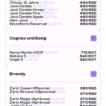
Chivas, 12 Jahre
0,03 ml
440 RSD
Jack Daniels
0,03 ml
630 RSD
Jack Daniels Honey
0,03 ml
410 RSD
Jack Daniels Fire
0,03 ml
460 RSD
Jack Daniels Apple
0,03 ml
460 RSD
Herr Jack
0,03 ml
680 RSD
Woodford-Reservat
0,03 ml
680 RSD
Cognac und Essig
Remy Martin VSOP
0,03 ml
710 ROT
Metaxa 5
0,03 ml
340 ROT
Vinjak 5
0,03 ml
350 ROT
Brandy
Zarić Queen (Pflaume)
0,04 ml
380 RSD
Zaric Nirvana (Viljamovka)
0,04
370 RSD
ml
Zaric Magic (Aprikose)
0,04 ml
370 RSD
Zaric Magic (Aprikose)
0,04 ml
370 RSD