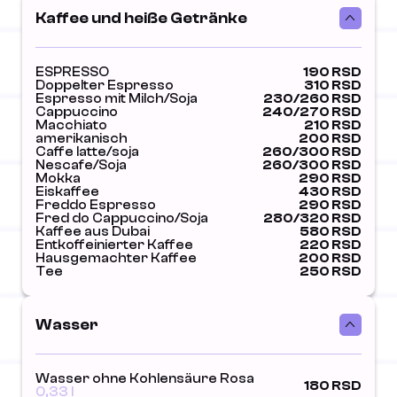
Kaffee und heiße Getränke
ESPRESSO
190 RSD
Doppelter Espresso
310 RSD
Espresso mit Milch/Soja
230/260 RSD
Cappuccino
240/270 RSD
Macchiato
210 RSD
amerikanisch
200 RSD
Caffe latte/soja
260/300 RSD
Nescafe/Soja
260/300 RSD
Mokka
290 RSD
Eiskaffee
430 RSD
Freddo Espresso
290 RSD
Fred do Cappuccino/Soja
280/320 RSD
Kaffee aus Dubai
580 RSD
Entkoffeinierter Kaffee
220 RSD
Hausgemachter Kaffee
200 RSD
Tee
250 RSD
Wasser
Wasser ohne Kohlensäure Rosa
180 RSD
0,33 l