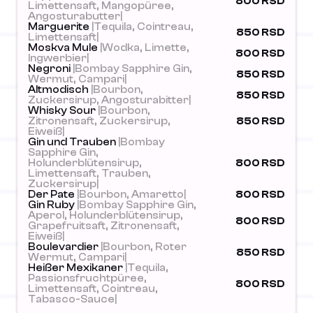
800 RSD
Limettensaft, Mangopüree,
Angosturabutter|
Marguerite
|Tequila, Cointreau,
850 RSD
Limettensaft|
Moskva Mule
|Wodka, Limette,
800 RSD
Ingwerbier|
Negroni
|Bombay Sapphire Gin,
850 RSD
Wermut, Campari|
Altmodisch
|Bourbon,
850 RSD
Zuckersirup, Angosturabitter|
Whisky Sour
|Bourbon,
Zitronensaft, Zuckersirup,
850 RSD
Eiweiß|
Gin und Trauben
|Bombay
Sapphire Gin,
Holunderblütensirup,
800 RSD
Limettensaft, Trauben,
Zuckersirup|
Der Pate
|Bourbon, Amaretto|
800 RSD
Gin Ruby
|Bombay Sapphire Gin,
Aperol, Holunderblütensirup,
800 RSD
Grapefruitsaft, Zitronensaft,
Eiweiß|
Boulevardier
|Bourbon, Roter
850 RSD
Wermut, Campari|
Heißer Mexikaner
|Tequila,
Passionsfruchtpüree,
800 RSD
Limettensaft, Cointreau,
Tabasco-Sauce|