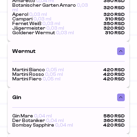
Amaretto
0,04 ml
350 RSD
Botanischer Garten Amaro
0,03
320 RSD
ml
Aperol
0,03 ml
320 RSD
Campari
0,03 ml
310 RSD
Fernet Weiß
0,03 ml
350 RSD
Jägermeister
0,03 ml
320 RSD
Goldener Wermut
0,03 ml
310 RSD
Wermut
Martini Bianco
0,05 ml
420 RSD
Martini Rosso
0,05 ml
420 RSD
Martini Fiero
0,05 ml
420 RSD
Gin
Gin Mare
0,04 ml
580 RSD
Der Botaniker
0,04 ml
360 RSD
Bombay Sapphire
0,04 ml
420 RSD