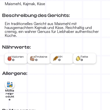
15.00 KM
400g
Maismehl, Kajmak, Käse
Beschreibung des Gerichts:
Ein traditionelles Gericht aus Maismehl mit
hausgemachtem Kajmak und Käse. Reichhaltig und
cremig, ein wahrer Genuss für Liebhaber authentischer
Küche.
Nährwerte:
Kalorien
Proteine
KH
Fette
0
0
0
0
Allergene:
Molke
reipr
odukt
e