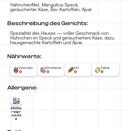
Hähnchenfilet, Mangulica-Speck,
geräucherter Käse, Bio-Kartoffeln, Ajvar
Beschreibung des Gerichts:
Spezialität des Hauses — voller Geschmack von
Hühnchen im Speck und geräuchertem Käse, dazu
hausgemachte Kartoffeln und Ajvar.
Cićevacki-Steak
Nährwerte:
1.690 RSD
-
Kalorien
Proteine
KH
Fette
0
0
0
0
Allergene:
Molke
reipr
odukt
e