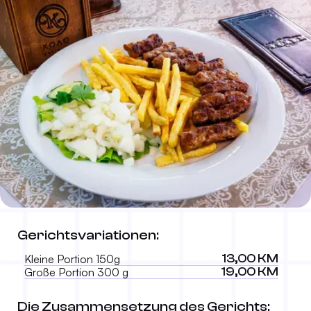
Cevapi
Gerichtsvariationen:
13,00 KM
150g/300g
13,00 KM
Kleine Portion 150g
19,00 KM
Große Portion 300 g
Die Zusammensetzung des Gerichts: