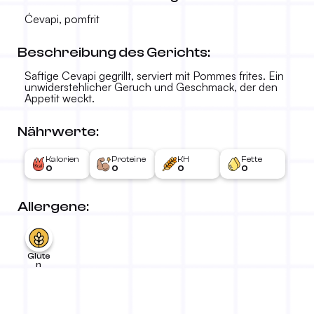
Ćevapi, pomfrit
Beschreibung des Gerichts:
Saftige Cevapi gegrillt, serviert mit Pommes frites. Ein
unwiderstehlicher Geruch und Geschmack, der den
Appetit weckt.
Nährwerte:
Kalorien
Proteine
KH
Fette
0
0
0
0
Allergene:
Glute
n