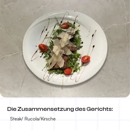
Geschnittenes Steak
Die Zusammensetzung des Gerichts:
50,00 KM
300g
Steak/ Rucola/Kirsche