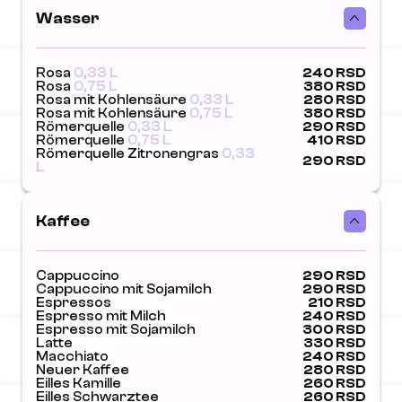
Wasser
Rosa
0,33 L
240 RSD
Rosa
0,75 L
380 RSD
Rosa mit Kohlensäure
0,33 L
280 RSD
Rosa mit Kohlensäure
0,75 L
380 RSD
Römerquelle
0,33 L
290 RSD
Römerquelle
0,75 L
410 RSD
Römerquelle Zitronengras
0,33
290 RSD
L
Kaffee
Cappuccino
290 RSD
Cappuccino mit Sojamilch
290 RSD
Espressos
210 RSD
Espresso mit Milch
240 RSD
Espresso mit Sojamilch
300 RSD
Latte
330 RSD
Macchiato
240 RSD
Neuer Kaffee
280 RSD
Eilles Kamille
260 RSD
Eilles Schwarztee
260 RSD