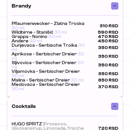
Brandy
Pflaumenwecker - Zlatna Troska
310 RSD
30 ml
Wildbirne - Stanišić
30 ml
590 RSD
Grappa - Nonino
30 ml
470 RSD
Andere
30 ml
450 RSD
Dunjevaca - Serbische Troika
30
350 RSD
ml
Aprikose - Serbischer Dreier
30
350 RSD
ml
Sljivovica - Serbischer Dreier
30
350 RSD
ml
Viljamovka - Serbischer Dreier
350 RSD
30 ml
Malina - Serbischer Dreier
30 ml
650 RSD
Medovaca - Serbischer Dreier
370 RSD
30 ml
Cocktails
HUGO SPRITZ
|Prosecco,
Glockensirup, Limonade, frische
720 RSD