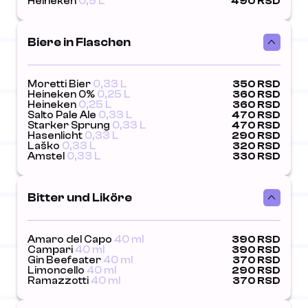
Heineken
0,5 L
490 RSD
Biere in Flaschen
Moretti Bier
0,33 L
350 RSD
Heineken 0%
0,25 L
360 RSD
Heineken
0,25 L
360 RSD
Salto Pale Ale
0,33 L
470 RSD
Starker Sprung
0,33 L
470 RSD
Hasenlicht
0,33 L
290 RSD
Laško
0,33 L
320 RSD
Amstel
0,33 L
330 RSD
Bitter und Liköre
Amaro del Capo
40 ml
390 RSD
Campari
40 ml
390 RSD
Gin Beefeater
40 ml
370 RSD
Limoncello
40 ml
290 RSD
Ramazzotti
40 ml
370 RSD