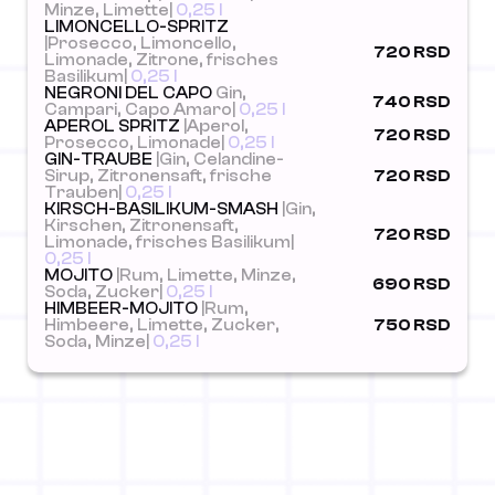
Minze, Limette|
0,25 l
LIMONCELLO-SPRITZ
|Prosecco, Limoncello,
720 RSD
Limonade, Zitrone, frisches
Basilikum|
0,25 l
NEGRONI DEL CAPO
Gin,
740 RSD
Campari, Capo Amaro|
0,25 l
APEROL SPRITZ
|Aperol,
720 RSD
Prosecco, Limonade|
0,25 l
GIN-TRAUBE
|Gin, Celandine-
Sirup, Zitronensaft, frische
720 RSD
Trauben|
0,25 l
KIRSCH-BASILIKUM-SMASH
|Gin,
Kirschen, Zitronensaft,
720 RSD
Limonade, frisches Basilikum|
0,25 l
MOJITO
|Rum, Limette, Minze,
690 RSD
Soda, Zucker|
0,25 l
HIMBEER-MOJITO
|Rum,
Himbeere, Limette, Zucker,
750 RSD
Soda, Minze|
0,25 l