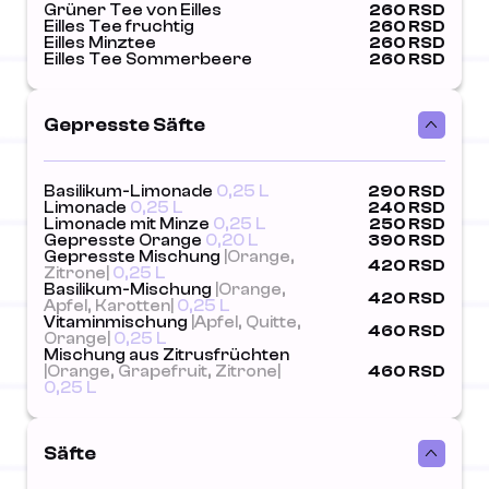
Grüner Tee von Eilles
260 RSD
Eilles Tee fruchtig
260 RSD
Eilles Minztee
260 RSD
Eilles Tee Sommerbeere
260 RSD
Gepresste Säfte
Basilikum-Limonade
0,25 L
290 RSD
Limonade
0,25 L
240 RSD
Limonade mit Minze
0,25 L
250 RSD
Gepresste Orange
0,20 L
390 RSD
Gepresste Mischung
|Orange,
420 RSD
Zitrone|
0,25 L
Basilikum-Mischung
|Orange,
420 RSD
Apfel, Karotten|
0,25 L
Vitaminmischung
|Apfel, Quitte,
460 RSD
Orange|
0,25 L
Mischung aus Zitrusfrüchten
|Orange, Grapefruit, Zitrone|
460 RSD
0,25 L
Säfte