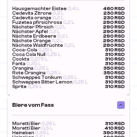
Hausgemachter Eistee
0,4 L
460 RSD
Cedevita Zitrone
0,2 L
230 RSD
Cedevita orange
0,2 L
230 RSD
Fuzetea pfirsichrosa
0,2 L
290 RSD
Nächster Pfirsich
0,2 L
290 RSD
Nächster Apfel
0,2 L
290 RSD
Nächste Erdbeere
0,2 L
290 RSD
Nächste Orange
0,2 L
290 RSD
Nächste Waldfrüchte
0,2 L
290 RSD
Coca-Cola
0,25 L
310 RSD
Coca Cola Null
0,25 L
310 RSD
Cockta
0,275 L
310 RSD
Fanta
0,25 L
310 RSD
Orangina
0,25 L
350 RSD
Rote Orangina
0,25 L
350 RSD
Schweppes Tonikum
0,25 L
310 RSD
Schweppes Bitter Lemon
0,25 L
310 RSD
Sprite
0,25 L
310 RSD
Biere vom Fass
Moretti Bier
0,25 L
310 RSD
Moretti Bier
0,5 L
410 RSD
Heineken
0,35 L
390 RSD