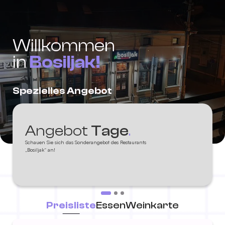
Willkommen
in
Bosiljak!
Spezielles Angebot
Angebot
Tage
.
Schauen Sie sich das Sonderangebot des Restaurants
„Bosiljak“ an!
Preisliste
Essen
Weinkarte